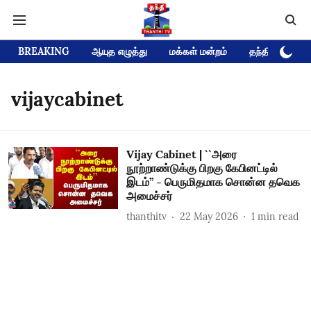
BREAKING
ஆயுத எழுத்து
மக்கள் மன்றம்
தந்தி டிவி D
vijaycabinet
Vijay Cabinet | ``அரை
நூற்றாண்டுக்கு பிறகு கேபினட்டில்
இடம்’’ - பெருமிதமாக சொன்ன தவெக
அமைச்சர்
thanthitv
22 May 2026
1
min read