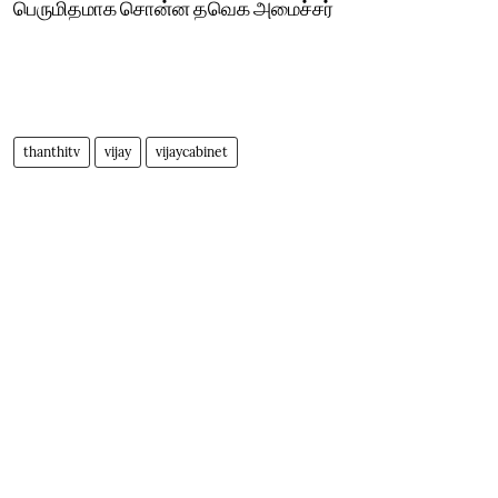
பெருமிதமாக சொன்ன தவெக அமைச்சர்
thanthitv
vijay
vijaycabinet