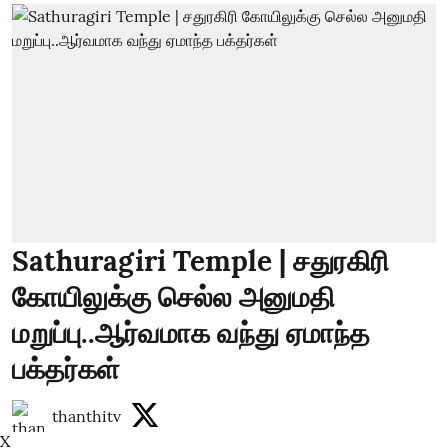
Sathuragiri Temple | சதுரகிரி
கோயிலுக்கு செல்ல அனுமதி
மறுப்பு..ஆர்வமாக வந்து ஏமாந்த
பக்தர்கள்
thanthitv
X