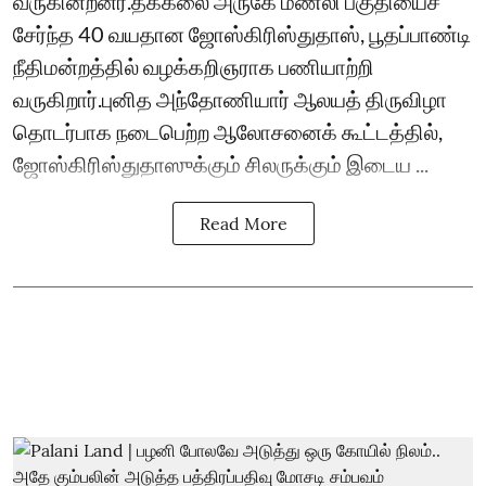
வருகின்றனர்.தக்கலை அருகே மணலி பகுதியைச்
சேர்ந்த 40 வயதான ஜோஸ்கிரிஸ்துதாஸ், பூதப்பாண்டி
நீதிமன்றத்தில் வழக்கறிஞராக பணியாற்றி
வருகிறார்.புனித அந்தோணியார் ஆலயத் திருவிழா
தொடர்பாக நடைபெற்ற ஆலோசனைக் கூட்டத்தில்,
ஜோஸ்கிரிஸ்துதாஸுக்கும் சிலருக்கும் இடைய ...
Read More