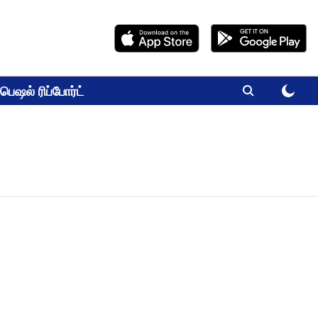
பெஷல் ரிப்போர்ட்