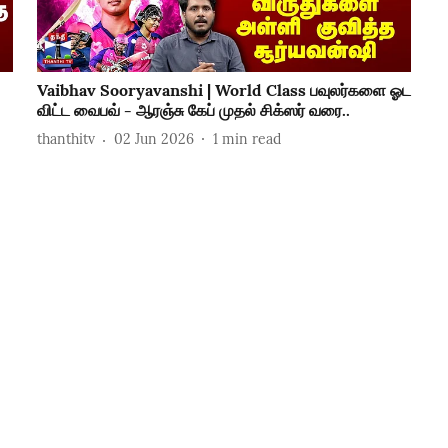
Vaibhav Sooryavanshi | World Class பவுலர்களை ஓட
விட்ட வைபவ் - ஆரஞ்சு கேப் முதல் சிக்ஸர் வரை..
thanthitv
02 Jun 2026
1
min read