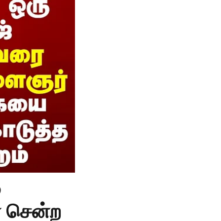
ு
ை சென்ற