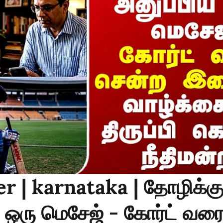
r | karnataka | தோழிக்க
ய ஒரு மெசேஜ் - கோர்ட் வர