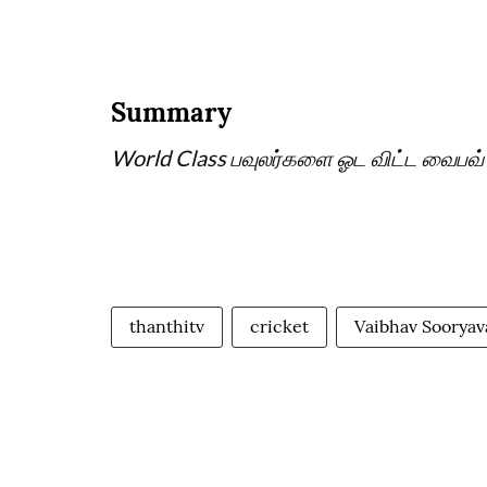
Summary
World Class பவுலர்களை ஓட விட்ட வைபவ் - 
thanthitv
cricket
Vaibhav Sooryav