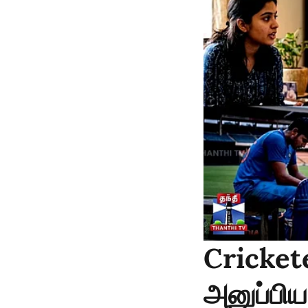
Crickete
அனுப்பி