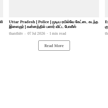
லி
Uttar Pradesh | Police | மூடிய ரயில்வே கேட்டை கடந்த
E
இளைஞர் | கன்னத்தில் பளார் விட்ட போலீஸ்
க
thanthitv
07 Jul 2026
1
min read
t
Read More