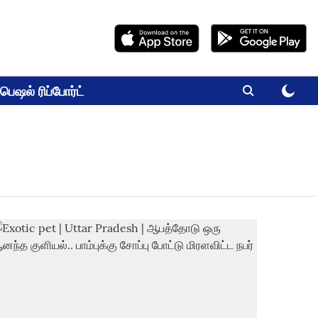
பெஷல் ரிப்போர்ட்