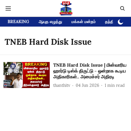
BREAKING
ஆயுத எழுத்து
மக்கள் மன்றம்
தந்தி டிவி D
TNEB Hard Disk Issue
TNEB Hard Disk Issue | மின்வாரிய
ஹார்டு டிஸ்க் திருட்டு - ஒன்றாக கூடிய
அதிகாரிகள்.. அமைச்சர் அதிரடி
thanthitv
04 Jun 2026
1
min read