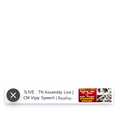
?LIVE : TN Assembly Live |
CM Vijay Speech | நேருக்கு
நேர் CM விஜய் vs உதய் மோதல்
பேரவையில் களேபரம்