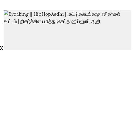
X
Breaking || HipHopAadhi ||
கட்டுக்கடங்காத ரசிகர்கள் கூட்டம் |
நிகழ்ச்சியை ரத்து செய்த ஹிப்ஹாப்
ஆதி
thanthitv