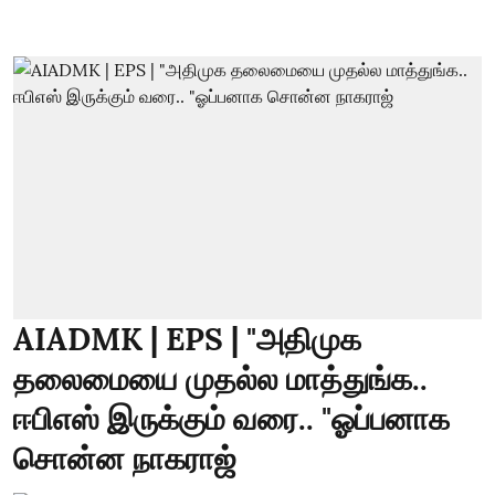
AIADMK | EPS | "அதிமுக
தலைமையை முதல்ல மாத்துங்க..
ஈபிஎஸ் இருக்கும் வரை.. "ஓப்பனாக
சொன்ன நாகராஜ்