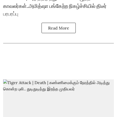
காவலர்கள்..அமித்ஷா பங்கேற்ற நிகழ்ச்சியில் திடீர்
பரபரப்பு
Read More