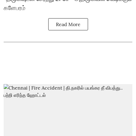
களேபரம்
Read More