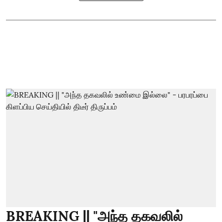
BREAKING || "அந்த தகவலில்