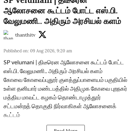
SP velumani | திடீரென
ஆலோசனை கூட்டம் போட்ட எஸ்.பி.
வேலுமணி.. அதிரும் அரசியல் களம்
thanthitv
Published on
:
09 Aug 2026, 9:20 am
SP velumani | திடீரென ஆலோசனை கூட்டம் போட்ட
எஸ்.பி. வேலுமணி.. அதிரும் அரசியல் களம்
கோவை கோவைப்புதூர் குளத்துப்பாளையம் பகுதியில்
உள்ள தனியார் மண்டபத்தில் அதிமுக கோவை புறநகர்
மத்திய மாவட்ட கழகம் தொண்டாமுத்தூர்
சட்டமன்றத் தொகுதி நிர்வாகிகள் ஆலோசனைக்
கூட்டம்
Read More