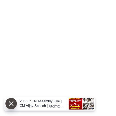
?LIVE : TN Assembly Live |
CM Vijay Speech | நேருக்கு நேர்
CM விஜய் vs உதய் மோதல்
பேரவையில் களேபரம்