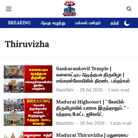
BREAKING
ஆயுத எழுத்து
மக்கள் மன்றம்
தந்தி டிவி D
Thiruvizha
Sankarankovil Temple |
களைகட்டிய ஆடித்தபசு திருவிழா |
சங்கரன்கோவிலில் திரண்ட பக்தர்கள்
thanthitv
28 Jul 2026
1
min read
Madurai Highcourt | ``கோயில்
திருவிழாவில் யாராக இருந்தாலும்..’’ -
உத்தரவு போட்ட ஐகோர்ட்
thanthitv
30 Jun 2026
1
min read
Madurai Thiruvizha | மதுரையை