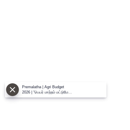
Premalatha | Agri Budget
2026 | “பெயர் மாற்றம் மட்டுமே” -
வேளாண் பட்ஜெட்டை சாடிய
பிரேமலதா