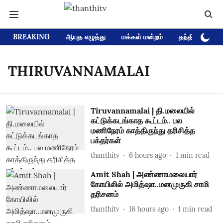
BREAKING
ஆயுத எழுத்து
மக்கள் மன்றம்
தந்தி டிவி D
THIRUVANNAMALAI
Tiruvannamalai | தி.மலையில்
கட்டுக்கடங்காத கூட்டம்.. பல
மணிநேரம் காத்திருந்து தரிசித்த
பக்தர்கள்
thanthitv
6 hours ago
1
min read
Amit Shah | அண்ணாமலையார்
கோயிலில் அமித்ஷா..மனமுருகி சாமி
தரிசனம்
thanthitv
16 hours ago
1
min read