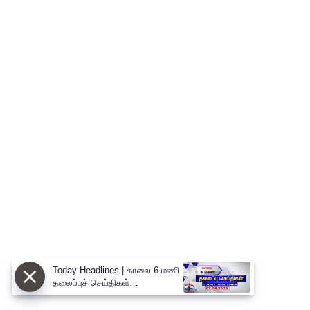
Today Headlines | காலை 6 மணி
தலைப்புச் செய்திகள்
(07.08.2026) | 6 AM Headlines |
ThanthiTV