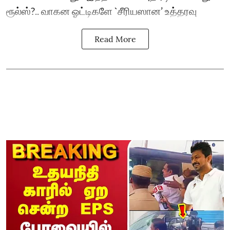
ரூல்ஸ்?.. வாகன ஓட்டிகளே `சீரியஸான’ உத்தரவு
Read More