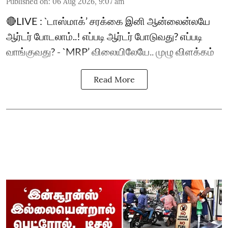
Published on
:
06 Aug 2026, 9:07 am
🔴LIVE : `டாஸ்மாக்’ சரக்கை இனி ஆன்லைன்லயே
ஆர்டர் போடலாம்..! எப்படி ஆர்டர் போடுவது? எப்படி
வாங்குவது? - `MRP’ விலையிலேயே.. முழு விளக்கம்
Read More