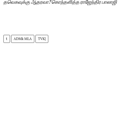
தவெகவுக்கு ஆதரவா? கொந்தளித்த ராஜேந்திர பாலாஜி
t
ADMk MLA
TVK|