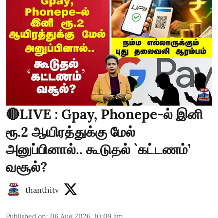
🔴LIVE : Gpay, Phonepe-ல் இனி
ரூ.2 ஆயிரத்துக்கு மேல்
அனுப்பினால்.. கூடுதல் `கட்டணம்’
வசூல்?
thanthitv
Published on
:
06 Aug 2026, 10:09 am