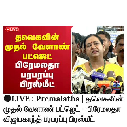
🔴LIVE : Premalatha | தவெகவின்
முதல் வேளாண் பட்ஜெட் - பிரேமலதா
விஜயகாந்த் பரபரப்பு பிரஸ்மீட்