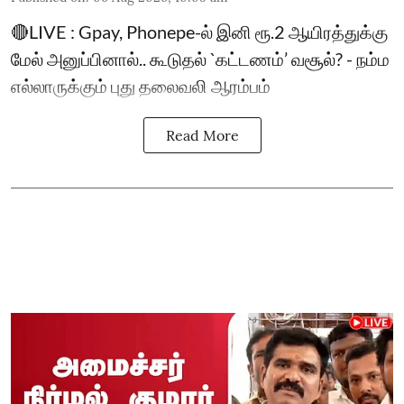
🔴LIVE : Gpay, Phonepe-ல் இனி ரூ.2 ஆயிரத்துக்கு
மேல் அனுப்பினால்.. கூடுதல் `கட்டணம்’ வசூல்? - நம்ம
எல்லாருக்கும் புது தலைவலி ஆரம்பம்
Read More