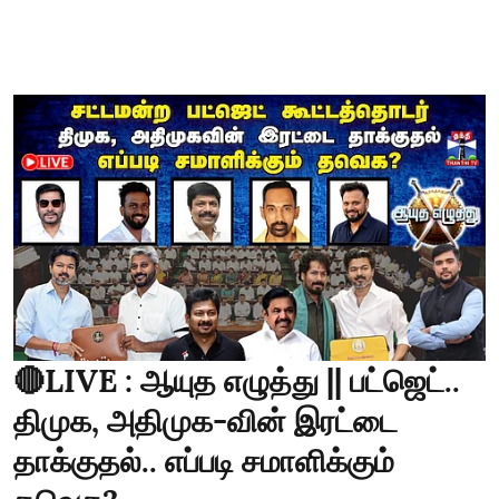
🔴LIVE : ஆயுத எழுத்து || பட்ஜெட்..
திமுக, அதிமுக-வின் இரட்டை
தாக்குதல்.. எப்படி சமாளிக்கும்