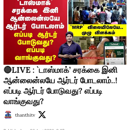
🔴LIVE : `டாஸ்மாக்’ சரக்கை இனி
ஆன்லைன்லயே ஆர்டர் போடலாம்..!
எப்படி ஆர்டர் போடுவது? எப்படி
வாங்குவது?
thanthitv