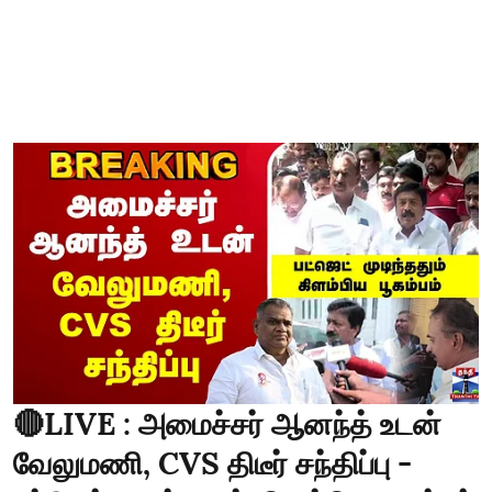
🔴LIVE : அமைச்சர் ஆனந்த் உடன்
வேலுமணி, CVS திடீர் சந்திப்பு -