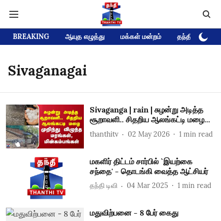
BREAKING
ஆயுத எழுத்து
மக்கள் மன்றம்
தந்தி டிவி D
Sivaganagai
Sivaganga | rain | சுழன்று அடித்த
சூறாவளி.. சிதறிய ஆலங்கட்டி மழை...
thanthitv
02 May 2026
1
min read
மகளிர் திட்டம் சார்பில் `இயற்கை
சந்தை' - தொடங்கி வைத்த ஆட்சியர்
தந்தி டிவி
04 Mar 2025
1
min read
மதுவிற்பனை - 8 பேர் கைது