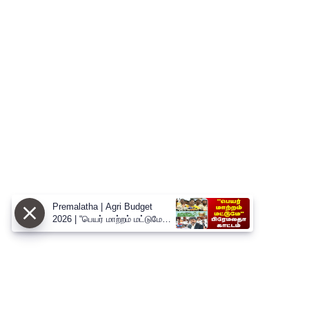
Premalatha | Agri Budget
2026 | “பெயர் மாற்றம் மட்டுமே” -
வேளாண் பட்ஜெட்டை சாடிய
பிரேமலதா