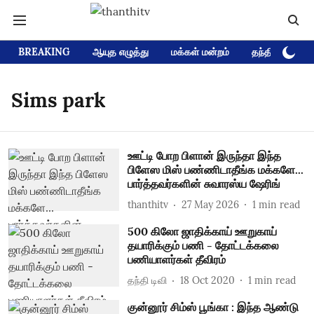
BREAKING
ஆயுத எழுத்து
மக்கள் மன்றம்
தந்தி டிவி D
Sims park
ஊட்டி போற பிளான் இருந்தா இந்த
பிளேஸ மிஸ் பண்ணிடாதீங்க மக்களே...
பார்த்தவர்களின் சுவாரஸ்ய ஷேரிங்
thanthitv
27 May 2026
1
min read
500 கிலோ ஜாதிக்காய் ஊறுகாய்
தயாரிக்கும் பணி - தோட்டக்கலை
பணியாளர்கள் தீவிரம்
தந்தி டிவி
18 Oct 2020
1
min read
குன்னூர் சிம்ஸ் பூங்கா : இந்த ஆண்டு