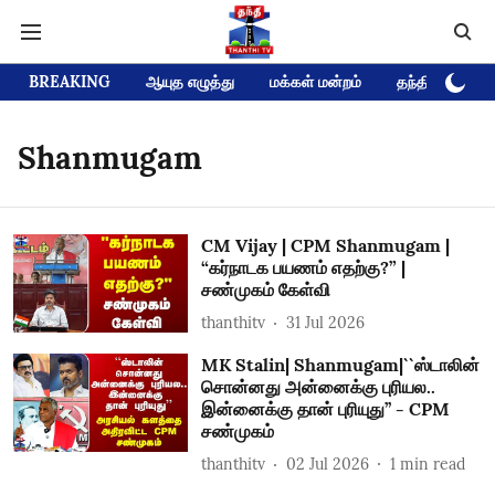
BREAKING
ஆயுத எழுத்து
மக்கள் மன்றம்
தந்தி டிவி D
Shanmugam
CM Vijay | CPM Shanmugam |
“கர்நாடக பயணம் எதற்கு?” |
சண்முகம் கேள்வி
thanthitv
31 Jul 2026
MK Stalin| Shanmugam|``ஸ்டாலின்
சொன்னது அன்னைக்கு புரியல..
இன்னைக்கு தான் புரியுது’’ - CPM
சண்முகம்
thanthitv
02 Jul 2026
1
min read