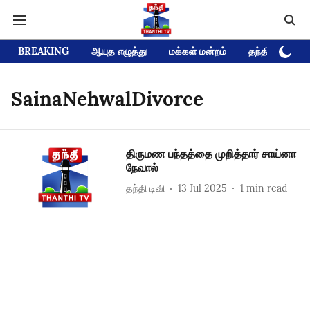
BREAKING
ஆயுத எழுத்து
மக்கள் மன்றம்
தந்தி டிவி D
SainaNehwalDivorce
திருமண பந்தத்தை முறித்தார் சாய்னா
நேவால்
தந்தி டிவி
13 Jul 2025
1
min read