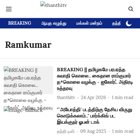
BREAKING
ஆயுத எழுத்து
மக்கள் மன்றம்
தந்தி டிவி D
Ramkumar
BREAKING || தமிழகமே பரபரத்த
சுவாதி கொலை.. கைதான ராம்குமார்
த*கொலை வழக்கு - ஐகோர்ட் அதிரடி
உத்தரவு
thanthitv
24 Apr 2026
1
min read
"`அயோத்தி' படத்திற்கு தேசிய விருது
கொடுக்கலாம்.." பார்க்கிங் பட
இயக்குநர் ஓபன் டாக்
தந்தி டிவி
09 Aug 2025
1
min read