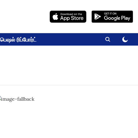
பெஷல் ரிப்போர்ட்