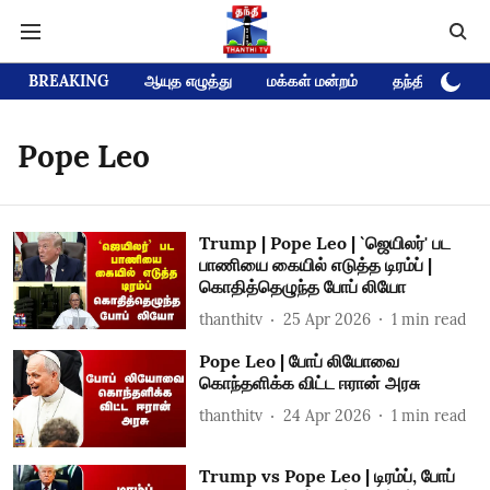
BREAKING
ஆயுத எழுத்து
மக்கள் மன்றம்
தந்தி டிவி D
Pope Leo
Trump | Pope Leo | `ஜெயிலர்' பட
பாணியை கையில் எடுத்த டிரம்ப் |
கொதித்தெழுந்த போப் லியோ
thanthitv
25 Apr 2026
1
min read
Pope Leo | போப் லியோவை
கொந்தளிக்க விட்ட ஈரான் அரசு
thanthitv
24 Apr 2026
1
min read
Trump vs Pope Leo | டிரம்ப், போப்