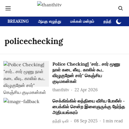
BREAKING
ஆயுத எழுத்து
மக்கள் மன்றம்
தந்தி டிவி D
policechecking
Police Checking| "சார்.. சார் மூணு
நாள் கடை லீவு.. காலில் கூட
விழுகுறேன் சார்" கெஞ்சிய
குடிமகன்கள்
thanthitv
22 Apr 2026
செக்கிங்கில் லத்தியை வீசிய போலீஸ் -
பைக்கில் சென்ற இளைஞருக்கு நேர்ந்த
அதிபயங்கரம்
தந்தி டிவி
08 Sep 2025
1
min read