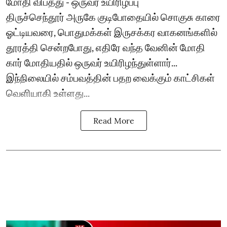
மோதி விபத்து - ஒருவர் உயிரிழப்பு
திருச்செந்தூர் அருகே குடிபோதையில் சொகுசு காரை
ஓட்டியவரை, பொதுமக்கள் இருசக்கர வாகனங்களில்
தூரத்தி சென்றபோது, எதிரே வந்த வேனின் மோதி
கார் மோதியதில் ஒருவர் உயிரிழந்துள்ளார்...
இந்நிலையில் சம்பவத்தின் பதற வைக்கும் காட்சிகள்
வெளியாகி உள்ளது...
Read More