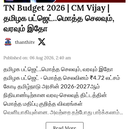
TN Budget 2026 | CM Vijay |
தமிழக பட்ஜெட்..மொத்த செலவும்,
வரவும் இதோ
thanthitv
Published on
:
06 Aug 2026, 2:40 am
தமிழக பட்ஜெட்..மொத்த செலவும், வரவும் இதோ
தமிழக பட்ஜெட் - மொத்த செலவினம் ₹4.72 லட்சம்
கோடி தமிழ்நாடு அரசின் 2026-2027ஆம்
நிதியாண்டிற்கான வரவு-செலவுத் திட்டத்தின்
மொத்த மதிப்பு குறித்த விவரங்கள்
வெளியாகியுள்ளன. அவற்றை தற்போது பார்க்கலாம்...
Read More