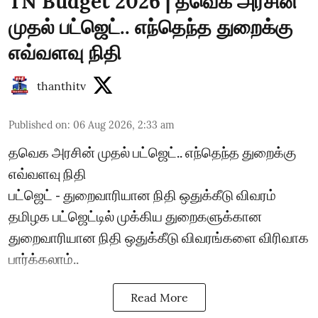
TN Budget 2026 | தவெக அரசின்
முதல் பட்ஜெட்.. எந்தெந்த துறைக்கு
எவ்வளவு நிதி
thanthitv
Published on
:
06 Aug 2026, 2:33 am
தவெக அரசின் முதல் பட்ஜெட்.. எந்தெந்த துறைக்கு
எவ்வளவு நிதி
பட்ஜெட் - துறைவாரியான நிதி ஒதுக்கீடு விவரம்
தமிழக பட்ஜெட்டில் முக்கிய துறைகளுக்கான
துறைவாரியான நிதி ஒதுக்கீடு விவரங்களை விரிவாக
பார்க்கலாம்..
Read More