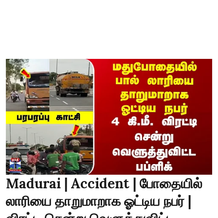
Madurai | Accident | போதையில்
லாரியை தாறுமாறாக ஓட்டிய நபர் |