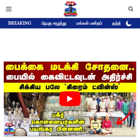
BREAKING
ஆயுத எழுத்து
மக்கள் மன்றம்
தந்தி டிவி D