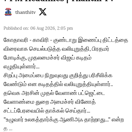
thanthitv
Published on
:
06 Aug 2026, 2:05 pm
கோதாவரி - காவிரி - குண்டாறு இணைப்பு திட்டத்தை
விரைவாக செயல்படுத்த வலியுறுத்தி, பிரதமர்
மோடிக்கு, முதலமைச்சர் விஜய் கடிதம்
எழுதியுள்ளார்...
சிறப்பு அமைப்பை நிறுவுவது குறித்து பரிசீலிக்க
வேண்டும் என கடிதத்தில் வலியுறுத்தியுள்ளார்..
தவெக அரசின் முதல் வேளாண் பட்ஜெட்டை
வேளாண்மை துறை அமைச்சர் வினோத்
சட்டப்பேரவையில் தாக்கல் செய்தார்...
"உழுவார் உலகத்தார்க்கு ஆணிஅஃ தாற்றாது..." என்ற
த ...