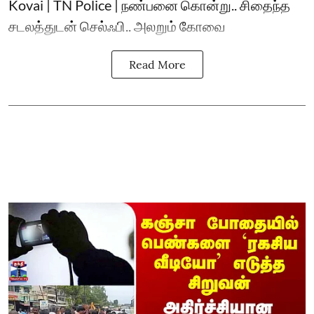
Kovai | TN Police | நண்பனை கொன்று.. சிதைந்த
சடலத்துடன் செல்ஃபி.. அலறும் கோவை
Read More