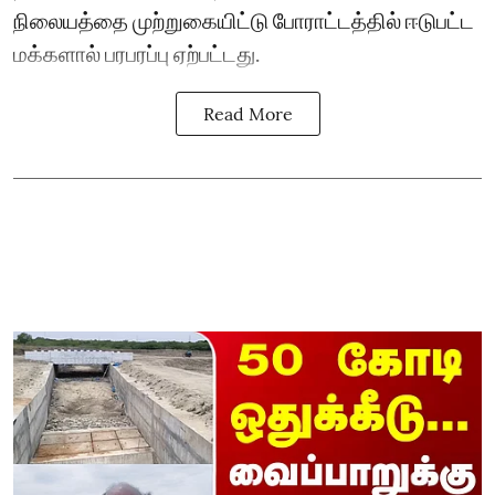
நிலையத்தை முற்றுகையிட்டு போராட்டத்தில் ஈடுபட்ட
மக்களால் பரபரப்பு ஏற்பட்டது.
Read More