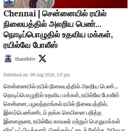
Chennai | சென்னையில் ரயில்
நிலையத்தில் அலறிய பெண்...
நொடிப்பொழுதில் உதவிய மக்கள்,
ரயில்வே போலீஸ்
thanthitv
Published on
:
06 Aug 2026, 1:17 pm
சென்னையில் ரயில் நிலையத்தில் அலறிய பெண்...
நொடிப்பொழுதில் உதவிய மக்கள், ரயில்வே போலீஸ்
சென்னை, பழவந்தாங்கல் ரயில் நிலையத்தில்,
இளம்பெண்ணிடம் தங்க செயினை பறித்த
இளைஞரை, ரயில்வே காவலர் மற்றும் பொதுமக்கள்
விரட்டிப் பிடித்தனர். செங்கல்பட்டைச் சேர்ந்த அபிநயா,