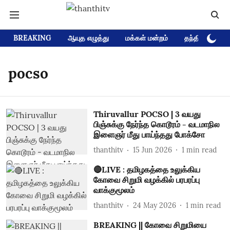
BREAKING
ஆயுத எழுத்து
மக்கள் மன்றம்
தந்தி டிவி D
pocso
Thiruvallur POCSO | 3 வயது
பிஞ்சுக்கு நேர்ந்த கொடூரம் - வடமாநில
இளைஞர் மீது பாய்ந்தது போக்சோ
thanthitv
15 Jun 2026
1
min read
🔴LIVE : தமிழகத்தை உலுக்கிய
கோவை சிறுமி வழக்கில் பரபரப்பு
வாக்குமூலம்
thanthitv
24 May 2026
1
min read
BREAKING || கோவை சிறுமியை