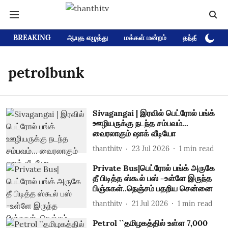
BREAKING
ஆயுத எழுத்து
மக்கள் மன்றம்
தந்தி டிவி D
petrolbunk
Sivagangai | இரவில் பெட்ரோல் பங்க்
ஊழியருக்கு நடந்த சம்பவம்...
வைரலாகும் ஷாக் வீடியோ
thanthitv
23 Jul 2026
1
min read
Private Bus|பெட்ரோல் பங்க் அருகே
தீ பிடித்த ஸ்கூல் பஸ் -உள்ளே இருந்த
பிஞ்சுகள்..நெஞ்சம் பதறிய சென்னை
thanthitv
21 Jul 2026
1
min read
Petrol ``தமிழகத்தில் உள்ள 7,000