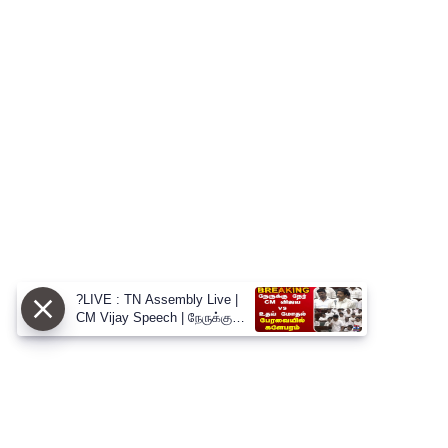
?LIVE : TN Assembly Live |
CM Vijay Speech | நேருக்கு
நேர் CM விஜய் vs உதய் மோதல்
பேரவையில் களேபரம்