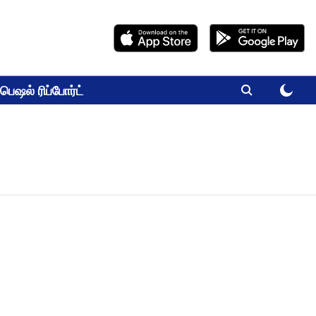
பெஷல் ரிப்போர்ட்