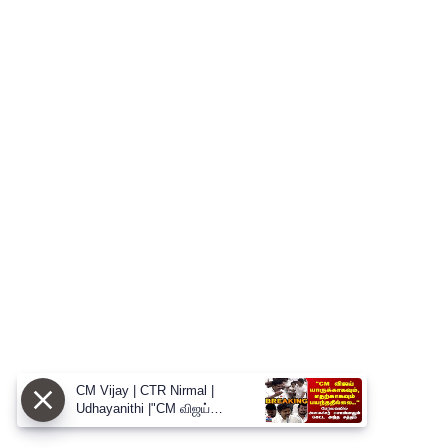
CM Vijay | CTR Nirmal |
Udhayanithi |"CM விஜய்
யாருக்காகவும், எதற்காகவும்
பயந்ததில்லை.."அமைச்சர் CTR