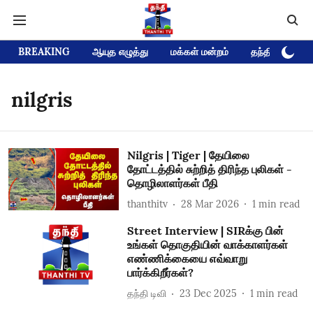
BREAKING
ஆயுத எழுத்து
மக்கள் மன்றம்
தந்தி டிவி D
nilgris
Nilgris | Tiger | தேயிலை
தோட்டத்தில் சுற்றித் திரிந்த புலிகள் -
தொழிலாளர்கள் பீதி
thanthitv
28 Mar 2026
1
min read
Street Interview | SIRக்கு பின்
உங்கள் தொகுதியின் வாக்காளர்கள்
எண்ணிக்கையை எவ்வாறு
பார்க்கிறீர்கள்?
தந்தி டிவி
23 Dec 2025
1
min read