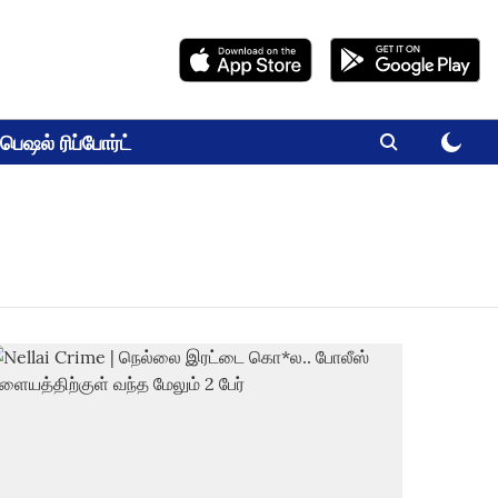
பெஷல் ரிப்போர்ட்