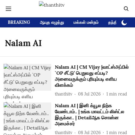
BREAKING
ஆயுத எழுத்து
மக்கள் மன்றம்
தந்தி டிவி D
Nalam AI
Nalam AI | CM Vijay |வாட்ஸ்அப்பில்
`OP சீட்டு’ பெறுவது எப்படி?
அனைவருக்கும் புரியும்படி எளிய
விளக்கம்
thanthitv
08 Jul 2026
1
min read
Nalam AI | இனி க்யூல நிற்க
வேண்டாம்.. | உங்க மாவட்டம் லிஸ்ட்ல
இருக்கா.. | Detailஆக சொன்ன
அமைச்சர்
thanthitv
08 Jul 2026
1
min read