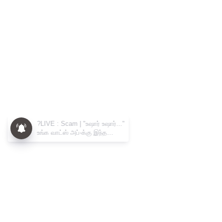
?LIVE : Scam | "உஷார் உஷார்..."
உங்க வாட்ஸ் அப்-க்கு இந்த
மெசேஜ் வந்துருக்கா? - பறந்த
எச்சரிக்கை