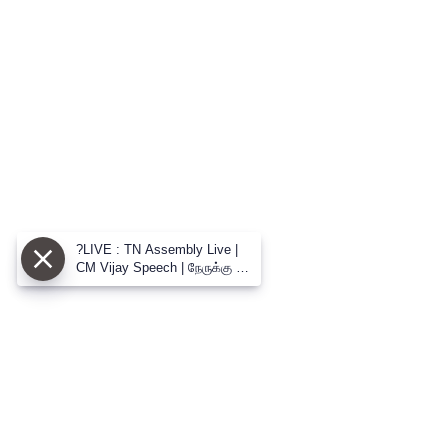
?LIVE : TN Assembly Live |
CM Vijay Speech | நேருக்கு நேர்
CM விஜய் vs உதய் மோதல்
பேரவையில் களேபரம்