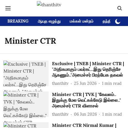
BREAKING
ஆயுத எழுத்து
மக்கள் மன்றம்
தந்தி டிவி D
Minister CTR
Exclusive | TNEB | Minister CTR |
"அதிகமாகும் பவர்கட்..இது தெரிஞ்சே
ஆகணும்.."அமைச்சர் பிரத்யேக தகவல்
thanthitv
25 Jun 2026
1
min read
Minister CTR | TVK | "கேவலம்..
இதுக்கு மேல வெட்கக்கேடு இல்லை.."
அமைச்சர் CTR விளாசல்
thanthitv
06 Jun 2026
1
min read
Minister CTR Nirmal Kumar |