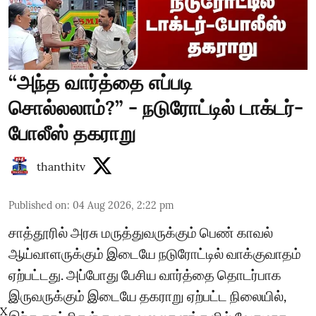
“அந்த வார்த்தை எப்படி
சொல்லலாம்?” - நடுரோட்டில் டாக்டர்-
போலீஸ் தகராறு
thanthitv
Published on
:
04 Aug 2026, 2:22 pm
சாத்தூரில் அரசு மருத்துவருக்கும் பெண் காவல்
ஆய்வாளருக்கும் இடையே நடுரோட்டில் வாக்குவாதம்
ஏற்பட்டது. அப்போது பேசிய வார்த்தை தொடர்பாக
இருவருக்கும் இடையே தகராறு ஏற்பட்ட நிலையில்,
X