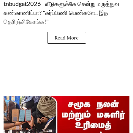
tnbudget2026 | வீடுகளுக்கே சென்று மருத்துவ
கண்காணிப்பா? "கர்ப்பிணி பெண்களே.. இத
தெரிஞ்சிகோங்க!"
Read More