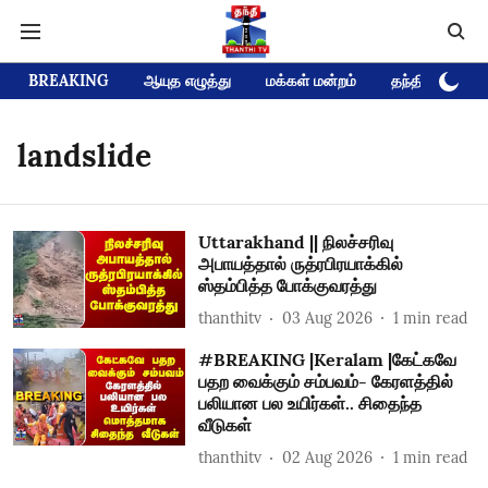
BREAKING
ஆயுத எழுத்து
மக்கள் மன்றம்
தந்தி டிவி D
landslide
Uttarakhand || நிலச்சரிவு
அபாயத்தால் ருத்ரபிரயாக்கில்
ஸ்தம்பித்த போக்குவரத்து
thanthitv
03 Aug 2026
1
min read
#BREAKING |Keralam |கேட்கவே
பதற வைக்கும் சம்பவம்- கேரளத்தில்
பலியான பல உயிர்கள்.. சிதைந்த
வீடுகள்
thanthitv
02 Aug 2026
1
min read