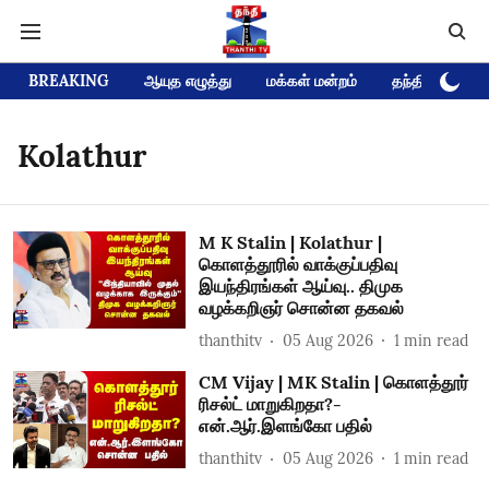
BREAKING
ஆயுத எழுத்து
மக்கள் மன்றம்
தந்தி டிவி D
Kolathur
M K Stalin | Kolathur |
கொளத்தூரில் வாக்குப்பதிவு
இயந்திரங்கள் ஆய்வு.. திமுக
வழக்கறிஞர் சொன்ன தகவல்
thanthitv
05 Aug 2026
1
min read
CM Vijay | MK Stalin | கொளத்தூர்
ரிசல்ட் மாறுகிறதா?-
என்.ஆர்.இளங்கோ பதில்
thanthitv
05 Aug 2026
1
min read