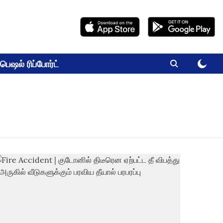
பெஷல் ரிப்போர்ட்