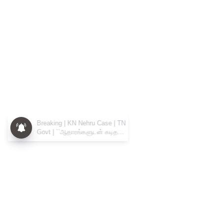
Breaking | KN Nehru Case | TN
Govt | ``ஆதாரங்களுடன் கடிதம்
எழுதியும் பாதுகாத்தது திமுக
அரசு..’’