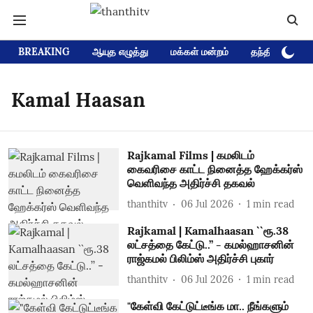
BREAKING
ஆயுத எழுத்து
மக்கள் மன்றம்
தந்தி டிவி D
Kamal Haasan
Rajkamal Films | கமலிடம்
கைவரிசை காட்ட நினைத்த ஹேக்கர்ஸ்
வெளிவந்த அதிர்ச்சி தகவல்
thanthitv
06 Jul 2026
1
min read
Rajkamal | Kamalhaasan ``ரூ.38
லட்சத்தை கேட்டு..’’ - கமல்ஹாசனின்
ராஜ்கமல் பிலிம்ஸ் அதிர்ச்சி புகார்
thanthitv
06 Jul 2026
1
min read
"கேள்வி கேட்டுட்டீங்க மா.. நீங்களும்