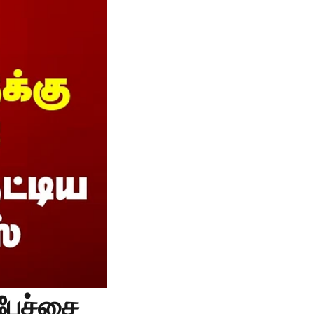
பேச்சை