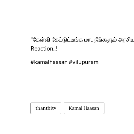
"கேள்வி கேட்டுட்டீங்க மா.. நீங்களும் அரசி
Reaction..!
#kamalhaasan #vilupuram
thanthitv
Kamal Haasan