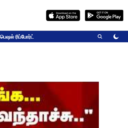
பெஷல் ரிப்போர்ட்