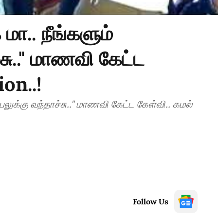
 மா.. நீங்களும்
சு.." மாணவி கேட்ட
on..!
ியலுக்கு வந்தாச்சு.." மாணவி கேட்ட கேள்வி.. கமல்
Follow Us