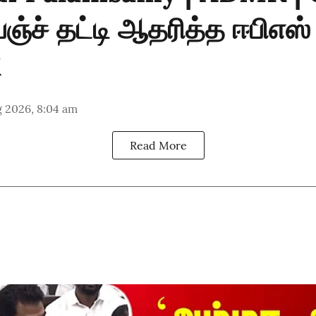
ெஞ்ச் தட்டி ஆதரித்த ஈபிஎஸ்
g 2026, 8:04 am
Read More