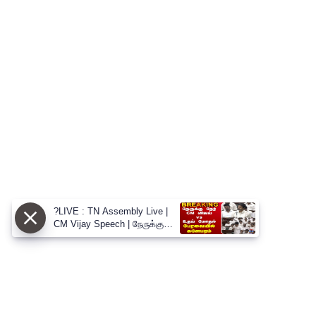
?LIVE : TN Assembly Live |
CM Vijay Speech | நேருக்கு
நேர் CM விஜய் vs உதய் மோதல்
பேரவையில் களேபரம்