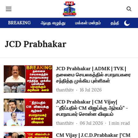
BREAKING
ஆயுத எழுத்து
மக்கள் மன்றம்
தந்தி டிவி D
JCD Prabhakar
JCD Prabhakar | ADMK | TVK |
தலைமை செயலகத்தில் சபாநாயகரை
சந்தித்த முக்கிய புள்ளிகள்
thanthitv
16 Jul 2026
JCD Prabhakar | CM Vijay|
``தீர்ப்பதில் CM விஜய்க்கு ஆர்வம்’’ -
சபாநாயகர் சொன்ன விஷயம்
thanthitv
06 Jul 2026
1
min read
CM Vijay | J.C.D.Prabhakar |"CM