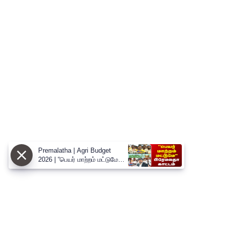
Premalatha | Agri Budget
2026 | “பெயர் மாற்றம் மட்டுமே” -
வேளாண் பட்ஜெட்டை சாடிய
பிரேமலதா