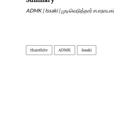
ADMK | Issaki | முடிவெடுத்தார் சபாநாயகர
thanthitv
ADMK
Issaki