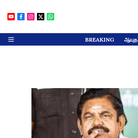
BREAKING
ஆயுத 