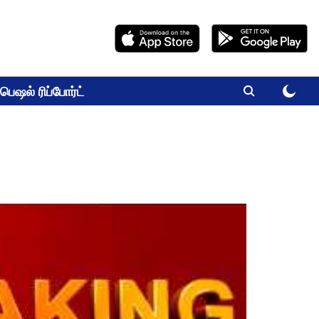
பெஷல் ரிப்போர்ட்