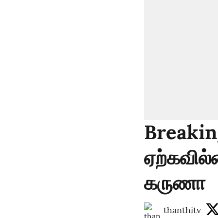
Breaking
ஏற்கவில
கருணா
thanthitv