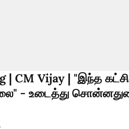
 | CM Vijay | "இந்த கட்ச
்லை" - உடைத்து சொன்னது