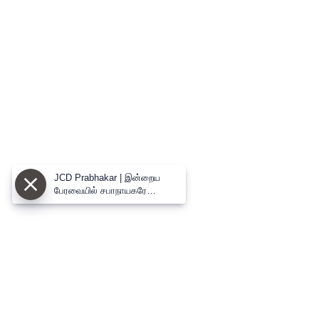
JCD Prabhakar | இன்றைய
பேரவையில் சபாநாயகரே
சொன்ன `குட்டி ஸ்டோரி’