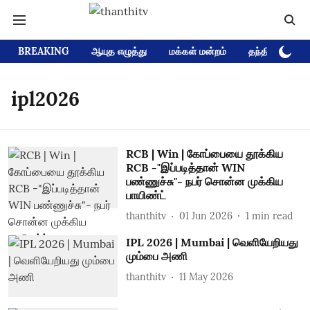
BREAKING
ஆயுத எழுத்து
மக்கள் மன்றம்
தந்தி டிவி D
ipl2026
RCB | Win | கோப்பையை தூக்கிய
RCB -"இப்படித்தான் WIN
பண்ணுச்சு"- நபர் சொன்ன முக்கிய
பாயிண்ட்
thanthitv
01 Jun 2026
1
min read
IPL 2026 | Mumbai | வெளியேறியது
மும்பை அணி
thanthitv
11 May 2026