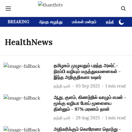
BREAKING
ஆயுத எழுத்து
மக்கள் மன்றம்
தந்தி டிவி D
HealthNews
தமிழகம் முழுவதும் பறந்த அலர்ட்-
நிரம்பி வழியும் மருத்துவமனைகள் -
இந்த அறிகுறிகளா உஷார்
தந்தி டிவி
03 Sep 2025
1
min read
ஆறு, குளம், கிணற்றில் வாழும் எமன் -
மூக்கு வழியா போய் மூளையை
தின்னும் - 97% மரணம் தான்
தந்தி டிவி
29 Aug 2025
1
min read
அதிகரிக்கும் கொரோனா தொற்று -