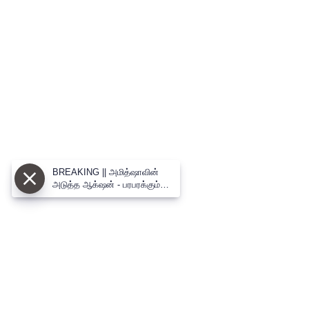
BREAKING || அமித்ஷாவின்
அடுத்த ஆக்‌ஷன் - பரபரக்கும்
புதுவை பாஜக