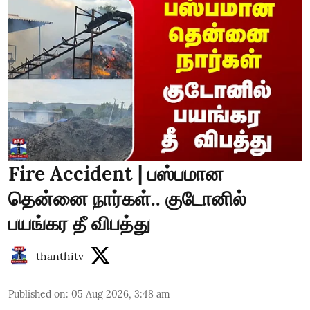
Fire Accident | பஸ்பமான
தென்னை நார்கள்.. குடோனில்
பயங்கர தீ விபத்து
thanthitv
Published on
:
05 Aug 2026, 3:48 am