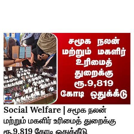
Social Welfare | சமூக நலன்
மற்றும் மகளிர் உரிமைத் துறைக்கு
ரூ.9,819 கோடி ஒதுக்கீடு