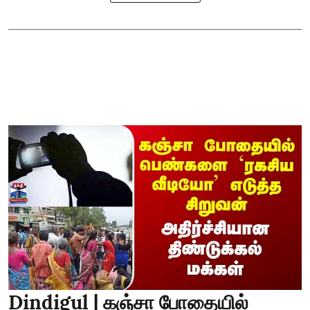
Dindigul | கஞ்சா போதையில்