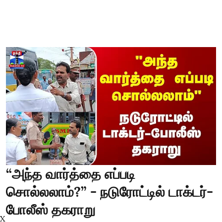
“அந்த வார்த்தை எப்படி
சொல்லலாம்?” - நடுரோட்டில் டாக்டர்-
போலீஸ் தகராறு
X