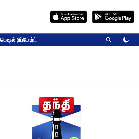
பெஷல் ரிப்போர்ட்