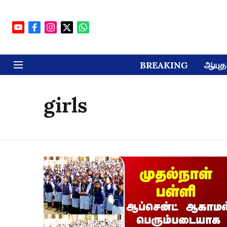
BREAKING
ஆயுத 
girls