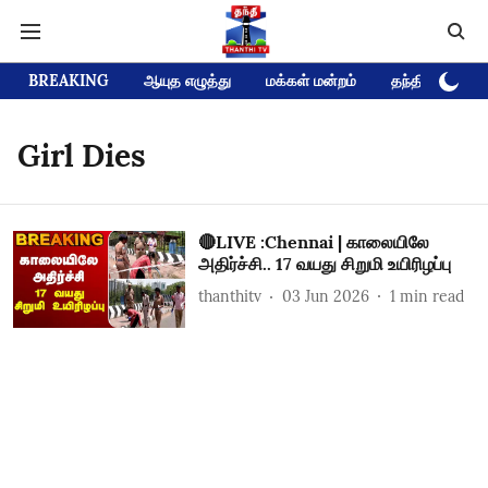
BREAKING
ஆயுத எழுத்து
மக்கள் மன்றம்
தந்தி டிவி D
Girl Dies
🔴LIVE :Chennai | காலையிலே
அதிர்ச்சி.. 17 வயது சிறுமி உயிரிழப்பு
thanthitv
03 Jun 2026
1
min read