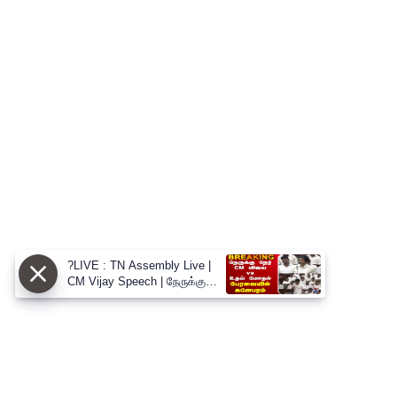
?LIVE : TN Assembly Live |
CM Vijay Speech | நேருக்கு
நேர் CM விஜய் vs உதய் மோதல்
பேரவையில் களேபரம்