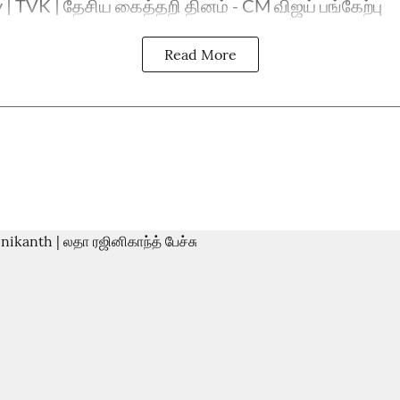
 | TVK | தேசிய கைத்தறி தினம் - CM விஜய் பங்கேற்பு
Read More