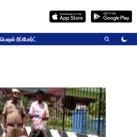
பெஷல் ரிப்போர்ட்