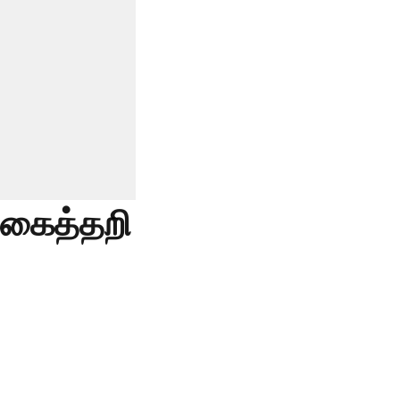
 கைத்தறி