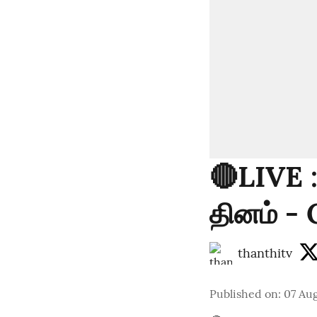
🔴LIVE 
தினம் - 
thanthitv
Published on
:
07 Au