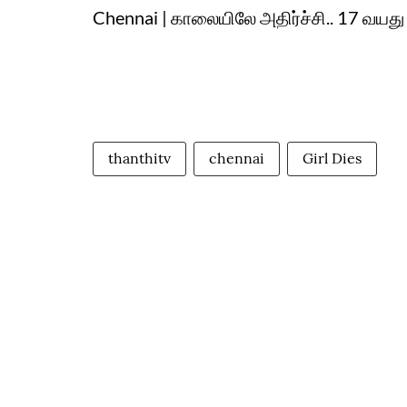
Chennai | காலையிலே அதிர்ச்சி.. 17 வயது ச
thanthitv
chennai
Girl Dies