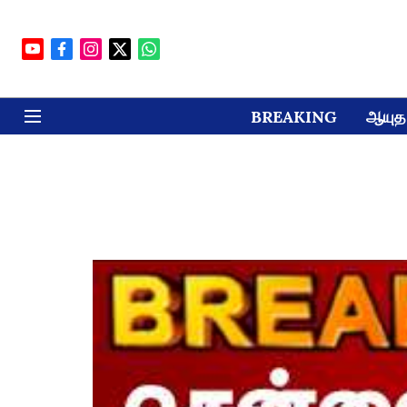
BREAKING
ஆயுத 