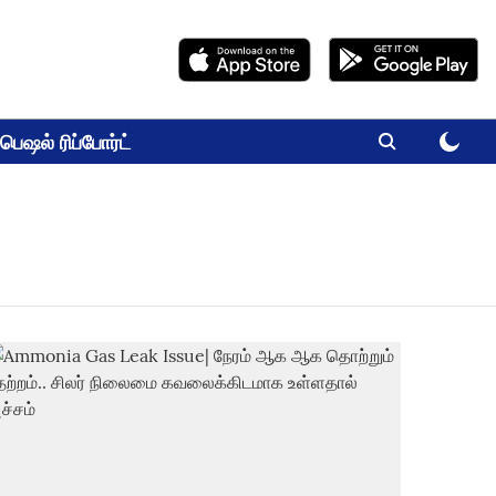
பெஷல் ரிப்போர்ட்