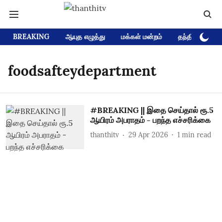
BREAKING
ஆயுத எழுத்து
மக்கள் மன்றம்
தந்தி டிவி D
foodsafteydepartment
#BREAKING || இதை செய்தால் ரூ.5
ஆயிரம் அபராதம் - பறந்த எச்சரிக்கை
thanthitv
29 Apr 2026
1
min read