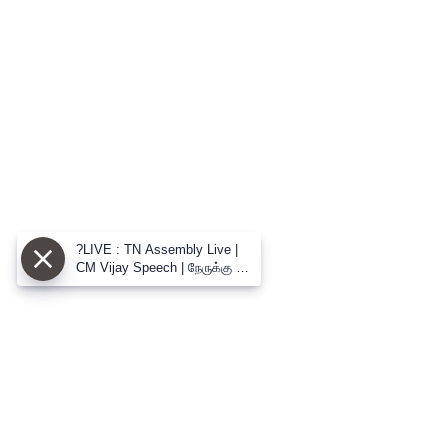
?LIVE : TN Assembly Live |
CM Vijay Speech | நேருக்கு நேர்
CM விஜய் vs உதய் மோதல்
பேரவையில் களேபரம்