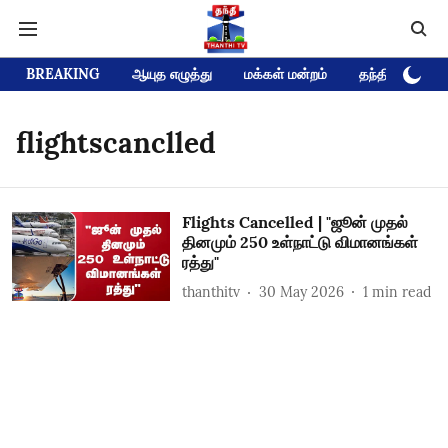
BREAKING
ஆயுத எழுத்து
மக்கள் மன்றம்
தந்தி டிவி D
flightscanclled
Flights Cancelled | "ஜூன் முதல்
தினமும் 250 உள்நாட்டு விமானங்கள்
ரத்து"
thanthitv
30 May 2026
1
min read