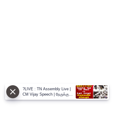
?LIVE : TN Assembly Live |
CM Vijay Speech | நேருக்கு
நேர் CM விஜய் vs உதய் மோதல்
பேரவையில் களேபரம்