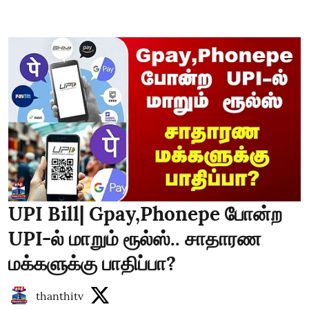
UPI Bill| Gpay,Phonepe போன்ற
UPI-ல் மாறும் ரூல்ஸ்.. சாதாரண
மக்களுக்கு பாதிப்பா?
thanthitv