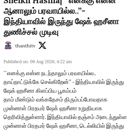
Sheikh Hasina| ``எனக்கு என்ன
ஆனாலும் பரவாயில்ல..’’-
இந்தியாவில் இருந்து ஷேக் ஹசீனா
துணிச்சல் முடிவு
thanthitv
Published on
:
06 Aug 2026, 4:22 am
``எனக்கு என்ன நடந்தாலும் பரவாயில்ல..
தாய்நாட்டுக்கே செல்கிறேன்’’ - இந்தியாவில் இருந்து
ஷேக் ஹசீனா கிளப்பிய பூகம்பம்
தாம் மீண்டும் வங்கதேசம் திரும்பப்போவதாக
முன்னாள் பிரதமர் ஷேக் ஹசீனா உறுதியாக
தெரிவித்துள்ளார். இந்தியாவில் தஞ்சம் அடைந்துள்ள
முன்னாள் பிரதமர் ஷேக் ஹசீனா, டெல்லியில் இருந்து