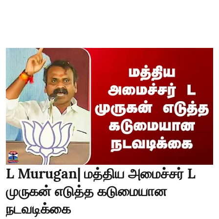
L Murugan| மத்திய அமைச்சர் L
முருகன் எடுத்த கடுமையான
நடவடிக்கை