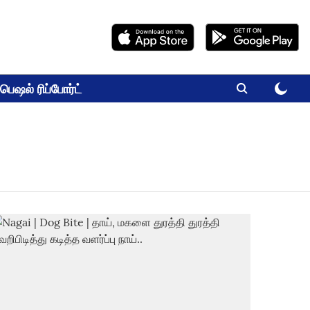
பெஷல் ரிப்போர்ட்