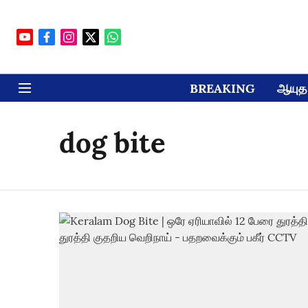
BREAKING
ஆயுத 
dog bite