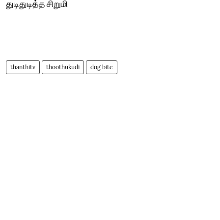
துடிதுடித்த சிறுமி
thanthitv
thoothukudi
dog bite